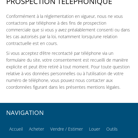
PROSPECTION TÉLÉPHONIQUE
Conformément à la réglementation en vigueur, nous ne vous
contactons par téléphone à des fins de prospection
commerciale que si vous y avez préalablement consenti ou dans
les cas autorisés par la loi, notamment lorsqu’une relation
contractuelle est en cours.
Si vous acceptez d’être recontacté par téléphone via un
formulaire du site, votre consentement est recueilli de manière
explicite et peut être retiré à tout moment. Pour toute question
relative à vos données personnelles ou à l’utilisation de votre
numéro de téléphone, vous pouvez nous contacter aux
coordonnées figurant dans les présentes mentions légales.
NAVIGATION
Accueil
Acheter
Vendre / Estimer
Louer
Outils