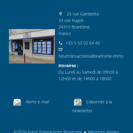
25 rue Gambetta
33 rue Puyjoli
24310 Brantôme
France
+33 5 53 02 64 40
futurtransactions@brantome.immo
Horaires :
Du Lundi au Samedi de 09h00 à
12H00 et de 14h00 à 18h00
Alerte e-mail
S’abonner à la
newsletter
©2026 Futur Transactions Brantome
Mentions légales