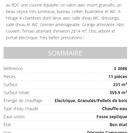
au RDC une cuisine équipée, un salon avec insert granulés, un
beau séjour très lumineux, bureau, cellier, buanderie et WC. A
l'étage 4 chambres dont deux avec salle d'eau WC, dressings,
salle d'eau et WC. Grenier aménageable. Grange attenante. Abri
couvert. Terrain attenant d'environ 2814 m², clos, arboré et
portail électrique. Très belles prestations !
SOMMAIRE
Référence
S 3088
Pièces
11 pièces
Surface
231 m²
Surface totale
359.9 m²
Énergie de chauffage
Electrique, Granulés/Pellets de bois
Type d'eau chaude
Chauffe-eau
Eaux usées
Fosse septique
État
Bon état
Vue
Dégagée Campagne